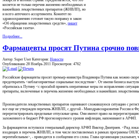
коснется не только перечня жизненно необходимых и
важнейших лекарственных препаратов (ЖНВЛП), но
и всего аптечного ассортимента. Комитет по
здравоохранению готовит такую поправку в закон
«Об обращении лекарственных средств»,
пишет
«Российская газета».
Подробнее...
Фармацевты просят Путина срочно пов
Автор: Super User
Категория:
Новости
Опубликовано 28 Ноябрь 2011
Просмотров: 4762
Российские фармацевты просят премьер-министра Владимира Путина как можно скорее 
предотвратить <неблагоприятные социальные последствия>. От имени бизнеса высту
обратилась к Путину <с просьбой принять оперативные меры по исправлению ситуаци
препараты, включенные в перечень жизненно необходимых и важнейших лекарственн
Производители лекарственных препаратов оценивают сложившуюся ситуацию с регист
все еще не утвержден перечень ЖНВЛП, с другой - Минздравсоцразвития России и Фе
перерегистрировать предельные отпускные цены. Они имеют право на перерегистрацию 
заложенного в бюджет РФ прогнозируемого уровня инфляции, напоминают в АРФП.
За фармацевтов вступился генеральный директор АРФП Виктор Дмитриев. <Ряд локаль
входящих в перечень ЖНВЛП, в том числе поставляемых в рамках программы ОНЛС (
нерентабельным>, - приводятся в сообщении его слова. Глава организации указывает,