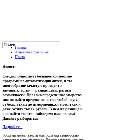
Главная
Аптечная справочная
Почта
Новости
Сегодня существует большое количество
программ по автоматизации аптек, и это
многообразие зачастую приводит в
замешательство — разные цены, разные
возможности. Проявив определенное упорство,
можно найти предложения «на любой вкус» —
от бесплатных до измеряющихся в десятках и
даже сотнях тысяч рублей. В чем же разница и
как найти то, что необходимо именно вам?
Давайте разбираться.
Подробнее...
Госдума может ввести контроль над стоимостью
лекарств в аптеках страны. Предполагается, что это