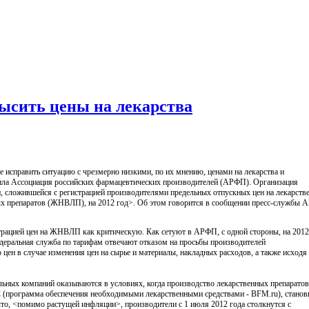
ысить цены на лекарства
исправить ситуацию с чрезмерно низкими, по их мнению, ценами на лекарства и
пила Ассоциация российских фармацевтических производителей (АРФП). Организация
и, сложившейся с регистрацией производителями предельных отпускных цен на лекарств
ых препаратов (ЖНВЛП), на 2012 год>. Об этом говорится в сообщении пресс-службы 
рацией цен на ЖНВЛП как критическую. Как сетуют в АРФП, с одной стороны, на 2012
деральная служба по тарифам отвечают отказом на просьбы производителей
цен в случае изменения цен на сырье и материалы, накладных расходов, а также исходя
ных компаний оказываются в условиях, когда производство лекарственных препаратов
программа обеспечения необходимыми лекарственными средствами - BFM.ru), станов
 что, <помимо растущей инфляции>, производители с 1 июля 2012 года столкнутся с