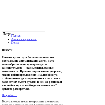
Главная
Аптечная справочная
Почта
Новости
Сегодня существует большое количество
программ по автоматизации аптек, и это
многообразие зачастую приводит в
замешательство — разные цены, разные
возможности. Проявив определенное упорство,
можно найти предложения «на любой вкус» —
от бесплатных до измеряющихся в десятках и
даже сотнях тысяч рублей. В чем же разница и
как найти то, что необходимо именно вам?
Давайте разбираться.
Подробнее...
Госдума может ввести контроль над стоимостью
лекарств в аптеках страны. Предполагается, что это