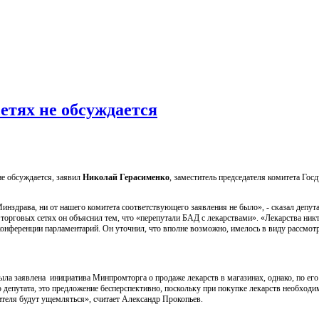
сетях не обсуждается
не обсуждается, заявил
Николай Герасименко
, заместитель председателя комитета Гос
инздрава, ни от нашего комитета соответствующего заявления не было», - сказал депута
орговых сетях он объяснил тем, что «перепутали БАД с лекарствами». «Лекарства никт
сс-конференции парламентарий. Он уточнил, что вполне возможно, имелось в виду рассмот
 была заявлена инициатива Минпромторга о продаже лекарств в магазинах, однако, по его
ю депутата, это предложение бесперспективно, поскольку при покупке лекарств необходи
бителя будут ущемляться», считает Александр Прокопьев.