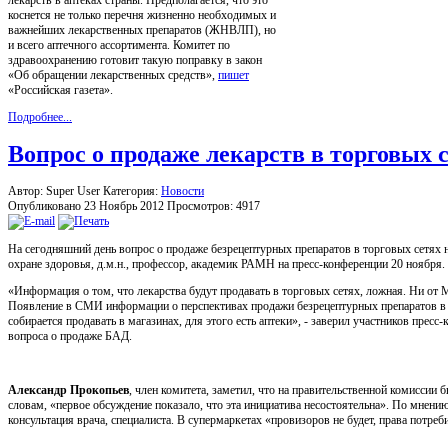
коснется не только перечня жизненно необходимых и
важнейших лекарственных препаратов (ЖНВЛП), но
и всего аптечного ассортимента. Комитет по
здравоохранению готовит такую поправку в закон
«Об обращении лекарственных средств»,
пишет
«Российская газета».
Подробнее...
Вопрос о продаже лекарств в торговых 
Автор: Super User
Категория:
Новости
Опубликовано 23 Ноябрь 2012
Просмотров: 4917
На сегодняшний день вопрос о продаже безрецептурных препаратов в торговых сетях 
охране здоровья, д.м.н., профессор, академик РАМН на пресс-конференции 20 ноября.
«Информация о том, что лекарства будут продавать в торговых сетях, ложная. Ни от М
Появление в СМИ информации о перспективах продажи безрецептурных препаратов в т
собирается продавать в магазинах, для этого есть аптеки», - заверил участников пре
вопроса о продаже БАД.
Александр Прокопьев
, член комитета, заметил, что на правительственной комиссии
словам, «первое обсуждение показало, что эта инициатива несостоятельна». По мнени
консультация врача, специалиста. В супермаркетах «провизоров не будет, права потре