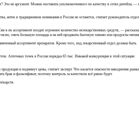
ет? Это не аргумент. Можно поставить уполномоченного по качеству в сетях ритейла, — 
ва, аптек в традиционном понимании в России не останется, считает руководитель отдел
Там в их ассортимент входит огромное количество нелекарственных средств, — рассказы
говлю, снять большую площадь и на ней продавать бытовую химию или продукты питан
раниченный ассортимент препаратов. Кроме того, под лекарственный отдел должна быть
тов. Аптечных точек в России порядка 65 тыс. Никакой конкуренции в этой ситуации
продукции и поднимут цены, считает эксперт. Что касается опасности наводнения рынк
 брак и фальсификат, поэтому контроль за качеством всё равно будет.
лекарств.