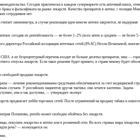
онодательства. Сегодня практически в каждом супермаркете есть аптечный киоск, отм
брака и фальсификата на рынке лекарств. Качество препаратов в аптеке, с позиции Мин
ких сотрудников нет.
читает замминистра, в случае реализации идеи многие аптеки закроются, не выдержав
теки: сегодня их рентабельность — не более 1–2% (всех аптек в среднем — не более 5
 директора Российской ассоциации аптечных сетей (РААС) Нелли Игнатьевой, многие 
и США: в их безрецептурный перечень входит не больше десятка препаратов, наш — гора
отного отпуска лекарств. Если такое решение будет принято, в стране некому будет обесп
и свободной продажи лекарств.
аты — лечение рекомендованными средствами обеспечивается за счет медицинской стр
овым случаем. У российских пациентов другая тактика: они лечатся хаотично. Задача
оступнее, они и так доступны, — утверждает эксперт.
рств продвигает лобби торговых сетей. После ограничений на продажу табака и алкогол
трия Потапенко, ритейл может свободно обойтись без лекарств.
ицы, покупать лекарство в аптеке или в розничной сети. Во всех странах мира лекарства
т идти речь? — возмущается он.
ыми.