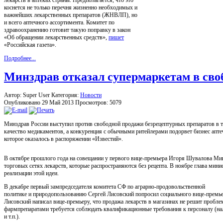
коснется не только перечня жизненно необходимых и
важнейших лекарственных препаратов (ЖНВЛП), но
и всего аптечного ассортимента. Комитет по
здравоохранению готовит такую поправку в закон
«Об обращении лекарственных средств»,
пишет
«Российская газета».
Подробнее...
Минздрав отказал супермаркетам в сво
Автор: Super User
Категория:
Новости
Опубликовано 29 Май 2013
Просмотров: 5079
Минздрав России выступил против свободной продажи безрецептурных препаратов в т
качество медикаментов, а конкуренция с обычными ритейлерами подорвет бизнес апте
которое оказалось в распоряжении «Известий».
В октябре прошлого года на совещании у первого вице-премьера Игоря Шувалова Ми
торговых сетях лекарств, которые распространяются без рецепта. В ноябре глава мини
реализации этой идеи.
В декабре первый зампредседателя комитета СФ по аграрно-продовольственной
политике и природопользованию Сергей Лисовский попросил социального вице-премьер
Лисовский написал вице-премьеру, что продажа лекарств в магазинах не решит пробле
фармпрепаратами требуется соблюдать квалификационные требования к персоналу (нал
и т.п.).