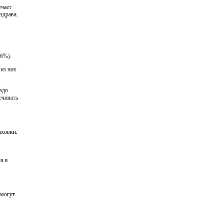
ечает
здрава,
–6%).
из них
здо
ечивать
аховки.
я в
 могут