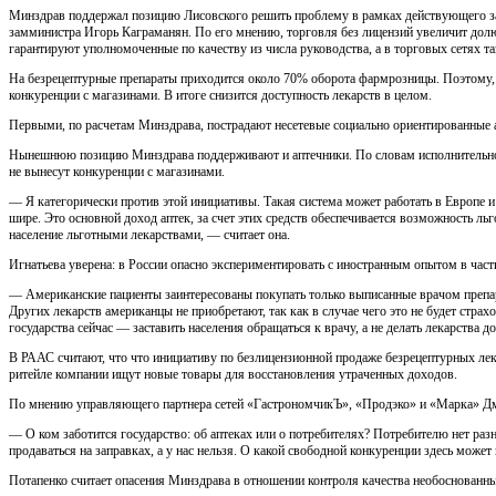
Минздрав поддержал позицию Лисовского решить проблему в рамках действующего зак
замминистра Игорь Каграманян. По его мнению, торговля без лицензий увеличит долю 
гарантируют уполномоченные по качеству из числа руководства, а в торговых сетях та
На безрецептурные препараты приходится около 70% оборота фармрозницы. Поэтому, с
конкуренции с магазинами. В итоге снизится доступность лекарств в целом.
Первыми, по расчетам Минздрава, пострадают несетевые социально ориентированные ап
Нынешнюю позицию Минздрава поддерживают и аптечники. По словам исполнительного
не вынесут конкуренции с магазинами.
— Я категорически против этой инициативы. Такая система может работать в Европе 
шире. Это основной доход аптек, за счет этих средств обеспечивается возможность льг
население льготными лекарствами, — считает она.
Игнатьева уверена: в России опасно экспериментировать с иностранным опытом в част
— Американские пациенты заинтересованы покупать только выписанные врачом препар
Других лекарств американцы не приобретают, так как в случае чего это не будет страх
государства сейчас — заставить населения обращаться к врачу, а не делать лекарства д
В РААС считают, что что инициативу по безлицензионной продаже безрецептурных лека
ритейле компании ищут новые товары для восстановления утраченных доходов.
По мнению управляющего партнера сетей «ГастрономчикЪ», «Продэко» и «Марка» Дми
— О ком заботится государство: об аптеках или о потребителях? Потребителю нет разн
продаваться на заправках, а у нас нельзя. О какой свободной конкуренции здесь може
Потапенко считает опасения Минздрава в отношении контроля качества необоснованн