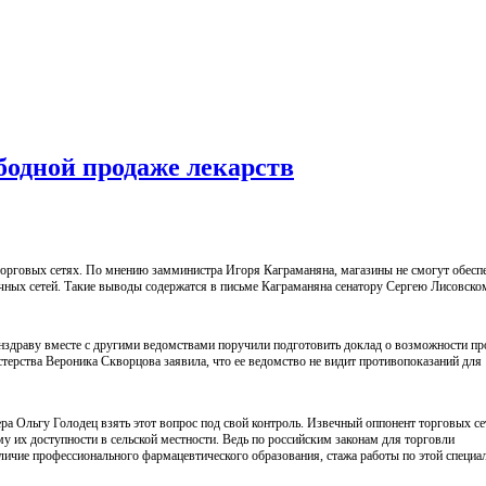
бодной продаже лекарств
орговых сетях. По мнению замминистра Игоря Каграманяна, магазины не смогут обесп
чных сетей. Такие выводы содержатся в письме Каграманяна сенатору Сергею Лисовско
нздраву вместе с другими ведомствами поручили подготовить доклад о возможности пр
стерства Вероника Скворцова заявила, что ее ведомство не видит противопоказаний для
а Ольгу Голодец взять этот вопрос под свой контроль. Извечный оппонент торговых се
му их доступности в сельской местности. Ведь по российским законам для торговли
ичие профессионального фармацевтического образования, стажа работы по этой специа