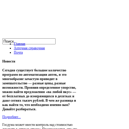
Главная
Аптечная справочная
Почта
Новости
Сегодня существует большое количество
программ по автоматизации аптек, и это
многообразие зачастую приводит в
замешательство — разные цены, разные
возможности. Проявив определенное упорство,
можно найти предложения «на любой вкус» —
от бесплатных до измеряющихся в десятках и
даже сотнях тысяч рублей. В чем же разница и
как найти то, что необходимо именно вам?
Давайте разбираться.
Подробнее...
Госдума может ввести контроль над стоимостью
лекарств в аптеках страны. Предполагается, что это