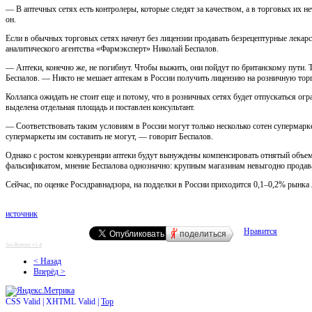
— В аптечных сетях есть контролеры, которые следят за качеством, а в торговых их н
он.
Если в обычных торговых сетях начнут без лицензии продавать безрецептурные лекарст
аналитического агентства «Фармэксперт» Николай Беспалов.
— Аптеки, конечно же, не погибнут. Чтобы выжить, они пойдут по британскому пути. 
Беспалов. — Никто не мешает аптекам в России получить лицензию на розничную тор
Коллапса ожидать не стоит еще и потому, что в розничных сетях будет отпускаться ог
выделена отдельная площадь и поставлен консультант.
— Соответствовать таким условиям в России могут только несколько сотен супермарке
супермаркеты им составить не могут, — говорит Беспалов.
Однако с ростом конкуренции аптеки будут вынуждены компенсировать отнятый объем 
фальсификатом, мнение Беспалова однозначно: крупным магазинам невыгодно продавать
Сейчас, по оценке Росздравнадзора, на подделки в России приходится 0,1–0,2% рынка 
источник
Нравится
поделиться
SocButtons v1.4
< Назад
Вперёд >
CSS Valid |
XHTML Valid |
Top