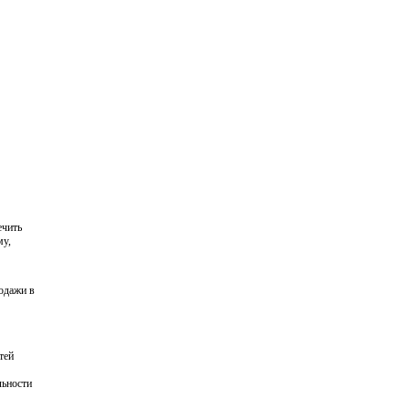
ечить
му,
одажи в
тей
льности